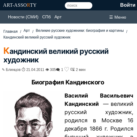
ART-ASSO
R
TY
Войти
Новости (СМИ)
СПб
Арт
☰ Меню
Арт
Великие русские художники: биография и картины
Главная
Кандинский великий русский художник
К
андинский великий русский
художник
♡
0
✎ Блинцов ⏱ 21.04.2011 👁 305
🗨 1
⏳ 2 мин
Биография Кандинского
Василий Васильевич
Кандинский
— великий
русский художник,
родился в Москве 16
декабря 1866 г. Родился
будущий художник в