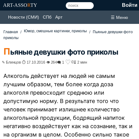
ART-ASSO
R
TY
Войти
Новости (СМИ)
СПб
Арт
☰ Меню
Юмор, смешные картинки, приколы
Главная
Пьяные девушки фото
приколы
П
ьяные девушки фото приколы
♡
0
✎ Блинцов ⏱ 17.10.2016 👁 264
🗨 1
⏳ 2 мин
Алкоголь действует на людей не самым
лучшим образом, тем более когда доза
алкоголя превосходит среднюю или
допустимую норму. В результате того что
человек принимает излишнее количество
алкогольной продукции, бодрящий напиток
негативно воздействует как на сознание, так и
на организм в целом. Особенно сильно такое