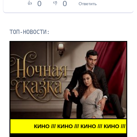
0
0
👍
👎
Ответить
ТОП-НОВОСТИ:
КИНО /// КИНО /// КИНО /// КИНО ///