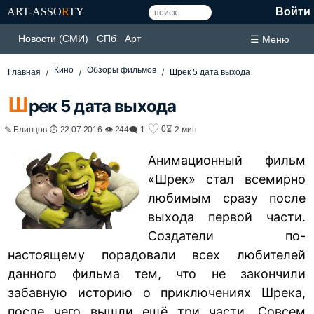
ART-ASSO
R
TY
Войти
Новости (СМИ)
СПб
Арт
☰ Меню
Кино
Обзоры фильмов
Главная
Шрек 5 дата выхода
Ш
рек 5 дата выхода
♡
0
✎ Блинцов ⏱ 22.07.2016 👁 244
🗨 1
⏳ 2 мин
Анимационный фильм
«Шрек» стал всемирно
любимым сразу после
выхода первой части.
Создатели по-
настоящему порадовали всех любителей
данного фильма тем, что не закончили
забавную историю о приключениях Шрека,
после чего вышли ещё три части. Совсем