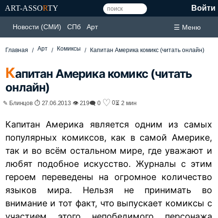
ART-ASSO
R
TY
Войти
Новости (СМИ)
СПб
Арт
☰ Меню
Арт
Комиксы
Главная
Капитан Америка комикс (читать онлайн)
К
апитан Америка комикс (читать
онлайн)
♡
0
✎ Блинцов ⏱ 27.06.2013 👁 219
🗨 0
⏳ 2 мин
Капитан Америка является одним из самых
популярных комиксов, как в самой Америке,
так и во всём остальном мире, где уважают и
любят подобное искусство. Журналы с этим
героем переведены на огромное количество
языков мира. Нельзя не принимать во
внимание и тот факт, что выпускает комиксы с
участием этого непобедимого персонажа