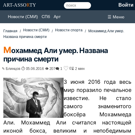
ART-ASSO
R
TY
Войти
Новости (СМИ)
СПб
Арт
☰ Меню
Новости (СМИ)
Новости спорта
Главная
Мохаммед Али умер.
Названа причина смерти
М
охаммед Али умер. Названа
причина смерти
♡
0
✎ Блинцов ⏱ 05.06.2016 👁 207
🗨 1
⏳ 2 мин
3 июня 2016 года весь
мир поразило печальное
известие. Не стало
самого знаменитого
боксёра Мохаммеда
Али. Мохаммед Али считался настоящей
иконой
бокса
, великим и непобедимым