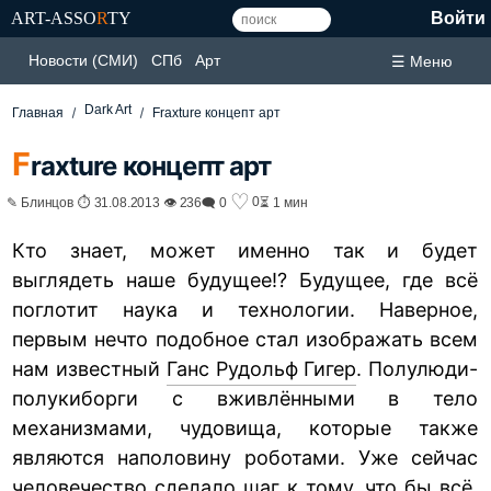
ART-ASSO
R
TY
Войти
Новости (СМИ)
СПб
Арт
☰ Меню
Dark Art
Главная
Fraxture концепт арт
F
raxture концепт арт
♡
0
✎ Блинцов ⏱ 31.08.2013 👁 236
🗨 0
⏳ 1 мин
Кто знает, может именно так и будет
выглядеть наше будущее!? Будущее, где всё
поглотит наука и технологии. Наверное,
первым нечто подобное стал изображать всем
нам известный
Ганс Рудольф Гигер
. Полулюди-
полукиборги с вживлёнными в тело
механизмами, чудовища, которые также
являются наполовину роботами. Уже сейчас
человечество сделало шаг к тому, что бы всё,