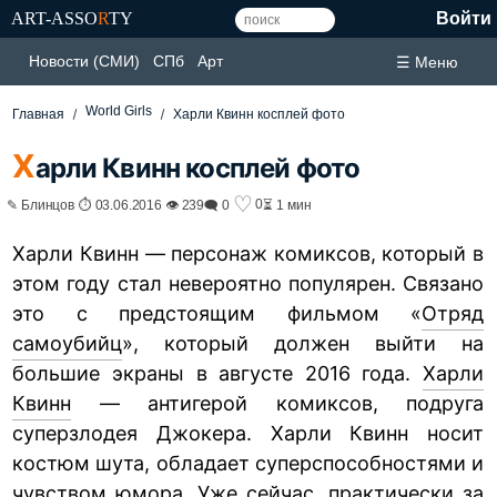
ART-ASSO
R
TY
Войти
Новости (СМИ)
СПб
Арт
☰ Меню
World Girls
Главная
Харли Квинн косплей фото
Х
арли Квинн косплей фото
♡
0
✎ Блинцов ⏱ 03.06.2016 👁 239
🗨 0
⏳ 1 мин
Харли Квинн — персонаж комиксов, который в
этом году стал невероятно популярен. Связано
это с предстоящим фильмом «
Отряд
самоубийц
», который должен выйти на
большие экраны в августе 2016 года.
Харли
Квинн
— антигерой комиксов, подруга
суперзлодея Джокера. Харли Квинн носит
костюм шута, обладает суперспособностями и
чувством юмора. Уже сейчас, практически за