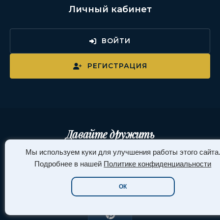
Личный кабинет
ВОЙТИ
РЕГИСТРАЦИЯ
Давайте дружить
Мы используем куки для улучшения работы этого сайта
Подробнее в нашей
Политике конфиденциальности
Telegram
YouTube
ВКонтакте
TikTok
ОК