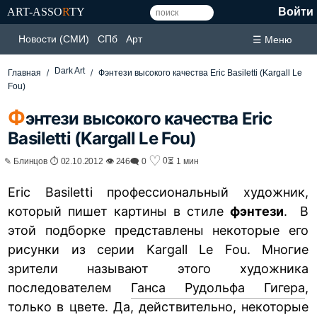
ART-ASSO
R
TY
Войти
Новости (СМИ)
СПб
Арт
☰ Меню
Dark Art
Главная
Фэнтези высокого качества Eric Basiletti (Kargall Le
Fou)
Ф
энтези высокого качества Eric
Basiletti (Kargall Le Fou)
♡
0
✎ Блинцов ⏱ 02.10.2012 👁 246
🗨 0
⏳ 1 мин
Eric Basiletti профессиональный художник,
который пишет картины в стиле
фэнтези
. В
этой подборке представлены некоторые его
рисунки из серии Kargall Le Fou. Многие
зрители называют этого художника
последователем
Ганса Рудольфа Гигера
,
только в цвете. Да, действительно, некоторые