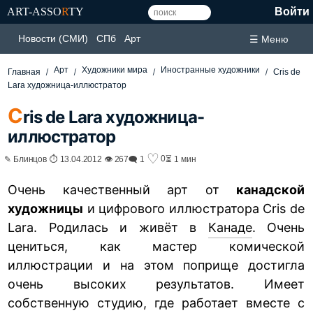
ART-ASSO
R
TY
Войти
Новости (СМИ)
СПб
Арт
☰ Меню
Арт
Художники мира
Иностранные художники
Главная
Cris de
Lara художница-иллюстратор
C
ris de Lara художница-
иллюстратор
♡
0
✎ Блинцов ⏱ 13.04.2012 👁 267
🗨 1
⏳ 1 мин
Очень качественный арт от
канадской
художницы
и цифрового иллюстратора Cris de
Lara. Родилась и живёт в
Канаде
. Очень
цениться, как мастер комической
иллюстрации и на этом поприще достигла
очень высоких результатов. Имеет
собственную студию, где работает вместе с