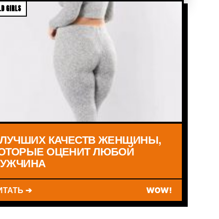
D GIRLS
 ЛУЧШИХ КАЧЕСТВ ЖЕНЩИНЫ,
ОТОРЫЕ ОЦЕНИТ ЛЮБОЙ
УЖЧИНА
ИТАТЬ ➔
WOW!