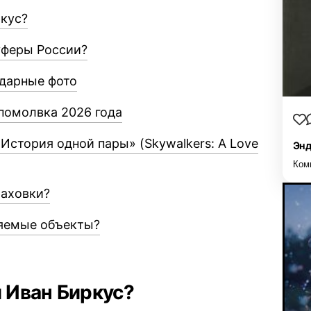
ркус?
уферы России?
дарные фото
помолвка 2026 года
История одной пары» (Skywalkers: A Love
Энд
Ком
раховки?
няемые объекты?
и Иван Биркус?