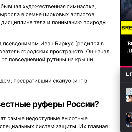
— бывшая художественная гимнастка,
выросла в семье цирковых артистов,
й дисциплине тела и пониманию природы
BREAKING NEW
В
д псевдонимом Иван Биркус (родился в
Л
ователь городских пространств. Он начал
я от повседневной рутины на крыши
L
дем, превративший скайуокинг в
вестные руферы России?
одят самые недоступные высотные
 специальных систем защиты. Их главная