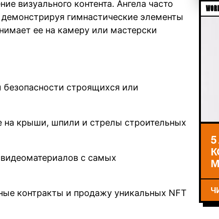
е визуального контента. Ангела часто
WORL
, демонстрируя гимнастические элементы
снимает ее на камеру или мастерски
м безопасности строящихся или
 на крыши, шпили и стрелы строительных
5
К
 видеоматериалов с самых
М
Ч
ные контракты и продажу уникальных NFT