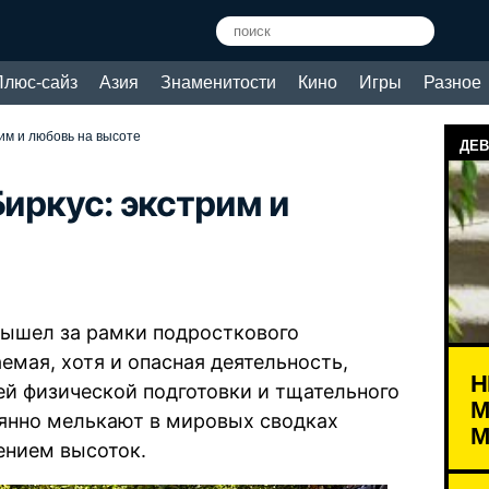
Плюс-сайз
Азия
Знаменитости
Кино
Игры
Разное
рим и любовь на высоте
ДЕВ
Биркус: экстрим и
ышел за рамки подросткового
емая, хотя и опасная деятельность,
Н
й физической подготовки и тщательного
М
оянно мелькают в мировых сводках
М
ением высоток.