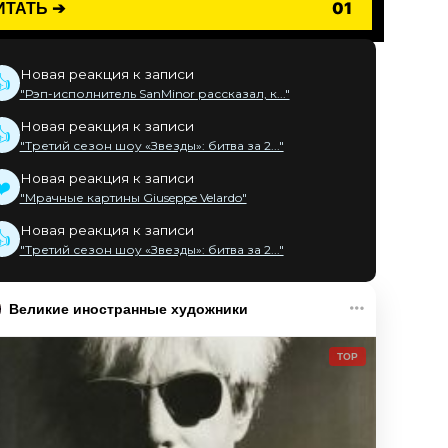
ИТАТЬ ➔
01
Новая реакция к записи
👍
"Рэп-исполнитель SanMinor рассказал, к..."
Новая реакция к записи
👍
"Третий сезон шоу «Звезды»: битва за 2..."
Новая реакция к записи
❤️
"Мрачные картины Giuseppe Velardo"
Новая реакция к записи
👍
"Третий сезон шоу «Звезды»: битва за 2..."
Великие иностранные художники
TOP