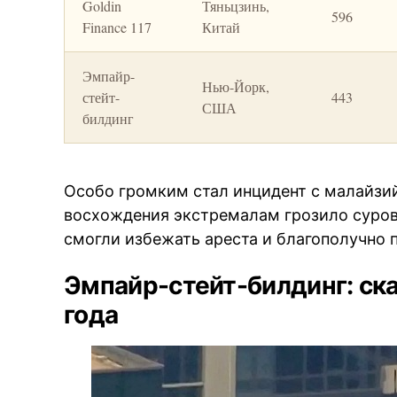
Goldin
Тяньцзинь,
596
Finance 117
Китай
Эмпайр-
Нью-Йорк,
стейт-
443
США
билдинг
Особо громким стал инцидент с малайзий
восхождения экстремалам грозило суров
смогли избежать ареста и благополучно п
Эмпайр-стейт-билдинг: ск
года