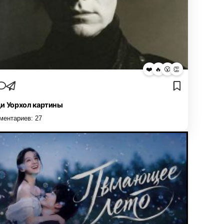
❤️
🔥
😮
👏
и Уорхол картины
ментариев:
27