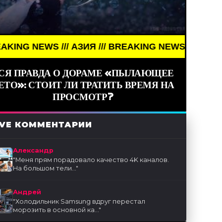
S /// АЗИЯ /// BREAKING NEWS /// АЗИЯ ///
СЯ ПРАВДА О ДОРАМЕ «ПЫЛАЮЩЕЕ
ЕТО»: СТОИТ ЛИ ТРАТИТЬ ВРЕМЯ НА
ПРОСМОТР?
IVE КОММЕНТАРИИ
Александр
"
Меня прям порадовало качество 4K каналов.
На большом тели...
"
Андрей
"
Холодильник Samsung вдруг перестал
морозить в основной ка...
"