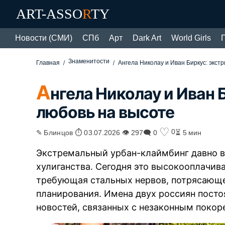
ART-ASSO
R
TY
Новости (СМИ)
СПб
Арт
Dark Art
World Girls
Знаменитости
Главная
Ангела Николау и Иван Биркус: экст
А
нгела Николау и Иван 
любовь на высоте
♡
0
✎ Блинцов ⏱ 03.07.2026 👁 297
🗨 0
⏳ 5 мин
Экстремальный урбан-клаймбинг давно в
хулиганства. Сегодня это высокооплачива
требующая стальных нервов, потрясающе
планирования. Имена двух россиян пост
новостей, связанных с незаконным покор