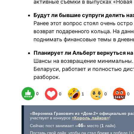
активные съёмки в выпусках «Новая 
Будут ли бывшие супруги делить н
Ранее этот вопрос стоял очень остр
возврат подаренного кольца. На дан
поднимать финансовые темы в дневн
Планирует ли Альберт вернуться н
Шансы на возвращение минимальны.
Беларуси, работает и полностью ди
разборок.
0
0
1
0
0
«
Вероника Гракович из «Дом-2» официально раз
участвует в конкурсе
«Король лайков»
!
46
Сейчас пост занимает «
» место (
1
лайк).
Поставь свой лайк, чтобы он стал ближе к победе (