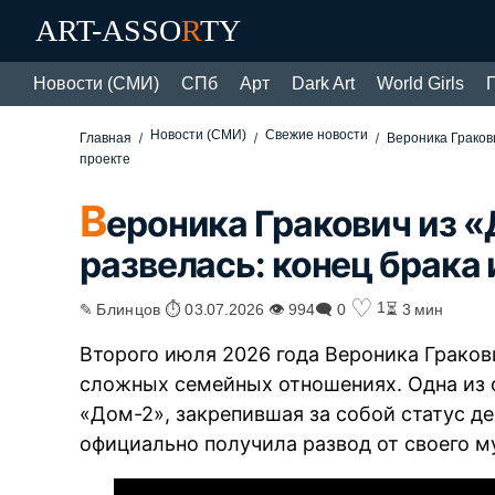
ART-ASSO
R
TY
Новости (СМИ)
СПб
Арт
Dark Art
World Girls
Новости (СМИ)
Свежие новости
Главная
Вероника Граков
проекте
В
ероника Гракович из 
развелась: конец брака 
♡
1
✎ Блинцов ⏱ 03.07.2026 👁 994
🗨 0
⏳ 3 мин
Второго июля 2026 года Вероника Граков
сложных семейных отношениях. Одна из
«Дом-2», закрепившая за собой статус д
официально получила развод от своего м