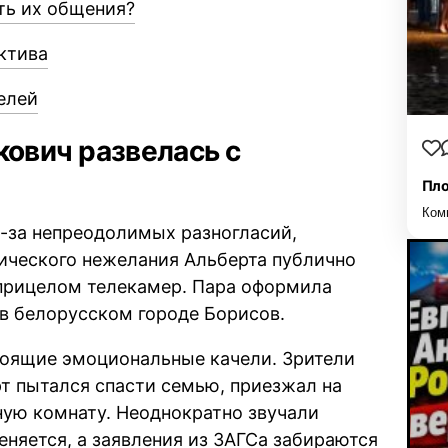
уть их общения?
ктива
елей
кович развелась с
Пло
Ком
з-за непреодолимых разногласий,
рического нежелания Альберта публично
прицелом телекамер. Пара оформила
в белорусском городе Борисов.
оящие эмоциональные качели. Зрители
т пытался спасти семью, приезжал на
ную комнату. Неоднократно звучали
еняется, а заявления из ЗАГСа забираются