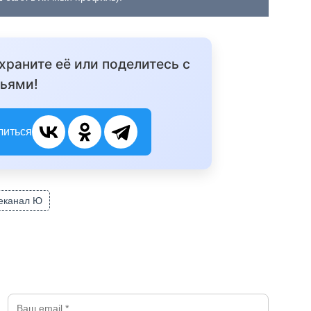
охраните её или поделитесь с
ьями!
литься
еканал Ю