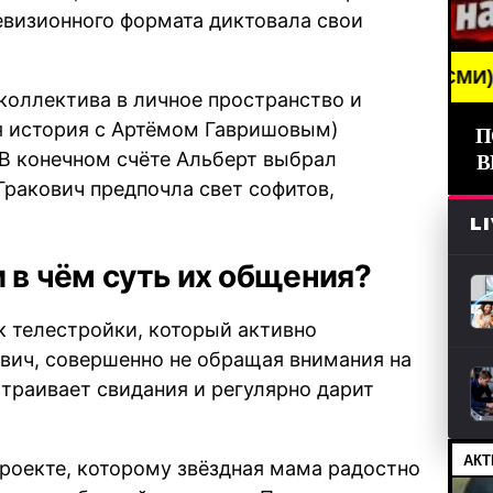
евизионного формата диктовала свои
REAKING NEWS /// НОВОСТИ (СМИ) /// СВЕЖИЕ НО
коллектива в личное пространство и
я история с Артёмом Гавришовым)
П
В конечном счёте Альберт выбрал
В
Гракович предпочла свет софитов,
L
и в чём суть их общения?
к телестройки, который активно
вич, совершенно не обращая внимания на
траивает свидания и регулярно дарит
АКТ
роекте, которому звёздная мама радостно