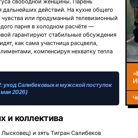
туса свободной женщины. Парень
ля дальнейших действий. На кухне общего
о чувства или продуманный телевизионный
дого парня в холодном расчёте —
овой гарантируют стабильные обсуждения
идят, как сама участница расцвела,
лиментами, компенсируя нехватку тепла
«
И
: уход Салибековых и мужской поступок
 мая 2026)
Ч
х и коллектива
 Лысковец) и зять Тигран Салибеков