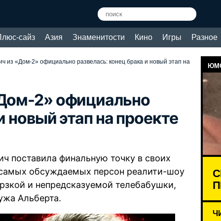
Плюс-сайз
Азия
Знаменитости
Кино
Игры
Разное
ич из «Дом-2» официально развелась: конец брака и новый этап на
ЮМО
«Дом-2» официально
и новый этап на проекте
ич поставила финальную точку в своих
С
 самых обсуждаемых персон реалити-шоу
П
ерзкой и непредсказуемой телебабушки,
ужа Альберта.
Ч