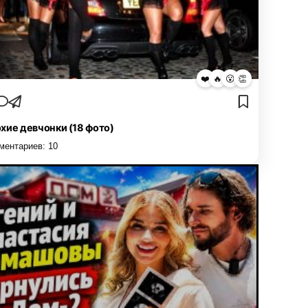
❤️
🔥
😮
👏
хие девчонки (18 фото)
ментариев:
10