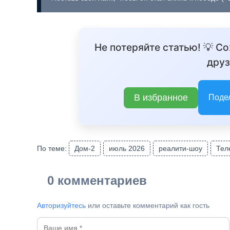
Не потеряйте статью! 💡 С
друз
В избранное
Поде
По теме:
Дом-2
июль 2026
реалити-шоу
Тел
0 комментариев
Авторизуйтесь
или оставьте комментарий как гость