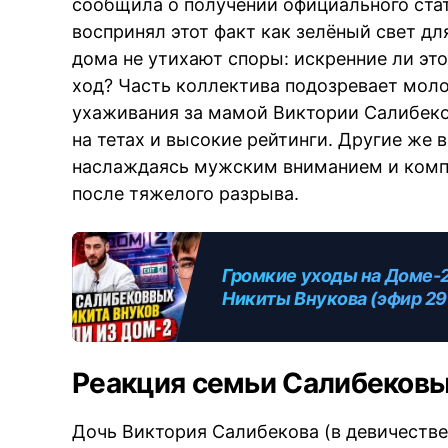
сообщила о получении официального ста
воспринял этот факт как зелёный свет д
дома не утихают споры: искренние ли эт
ход? Часть коллектива подозревает моло
ухаживания за мамой Виктории Салибек
на тетах и высокие рейтинги. Другие же в
наслаждаясь мужским вниманием и комп
после тяжелого разрыва.
Громкие уходы на Доме-2
Никиты Внукова (эфир 29
Реакция семьи Салибековы
Дочь Виктория Салибекова (в девичестве