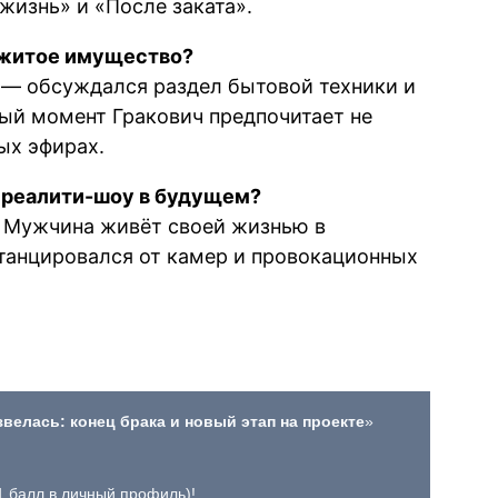
жизнь» и «После заката».
ажитое имущество?
о — обсуждался раздел бытовой техники и
ный момент Гракович предпочитает не
ых эфирах.
а реалити-шоу в будущем?
 Мужчина живёт своей жизнью в
станцировался от камер и провокационных
велась: конец брака и новый этап на проекте
»
+1 балл в личный профиль)!