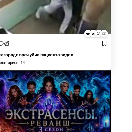
❤️
🔥
😮
👏
елгороде врач убил пациента видео
ментариев:
14