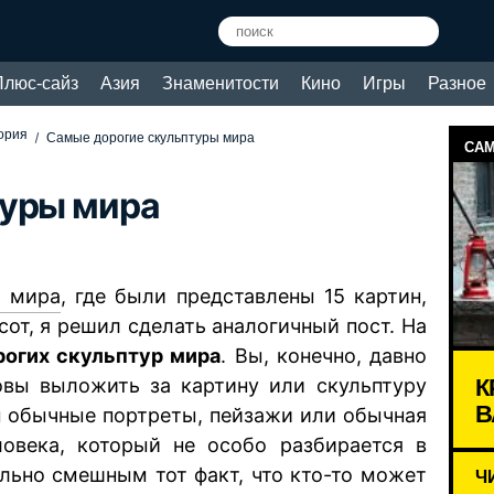
Плюс-сайз
Азия
Знаменитости
Кино
Игры
Разное
тория
Самые дорогие скульптуры мира
САМ
туры мира
х мира
, где были представлены 15 картин,
от, я решил сделать аналогичный пост. На
рогих скульптур мира
. Вы, конечно, давно
К
овы выложить за картину или скульптуру
В
ы обычные портреты, пейзажи или обычная
еловека, который не особо разбирается в
льно смешным тот факт, что кто-то может
Ч