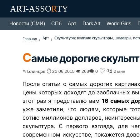
ART-ASSO
R
TY
Новости (СМИ)
СПб
Арт
Dark Art
World Girls
Арт
Скульптура: великие скульпторы, шедевры, ис
Главная
С
амые дорогие скульп
♡
0
✎ Блинцов ⏱ 23.06.2015 👁 268
🗨 0
⏳ 2 мин
После статьи о
самых дорогих картина
цены которых доходят до заоблачных выс
этот раз я представлю вам
16 самых до
уже заметили, что людям, которые гот
сотню миллионов долларов, неинтересн
скульптура. С первого взгляда, для ч
современном искусстве, покажется дово