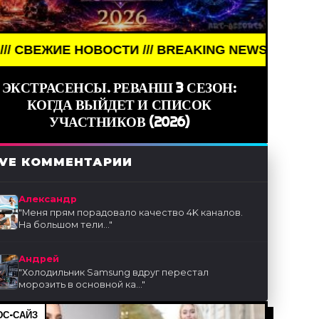
ОВОСТИ /// BREAKING NEWS /// НОВОСТИ (СМИ) //
ЭКСТРАСЕНСЫ. РЕВАНШ 3 СЕЗОН:
КОГДА ВЫЙДЕТ И СПИСОК
УЧАСТНИКОВ (2026)
IVE КОММЕНТАРИИ
Александр
"
Меня прям порадовало качество 4K каналов.
На большом тели...
"
Андрей
"
Холодильник Samsung вдруг перестал
морозить в основной ка...
"
С-САЙЗ