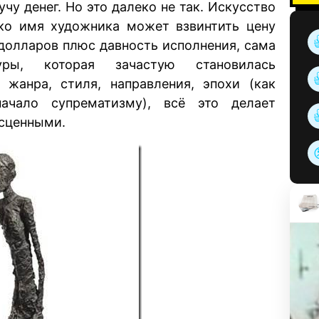
чу денег. Но это далеко не так. Искусство
ько имя художника может взвинтить цену
долларов плюс давность исполнения, сама
ры, которая зачастую становилась
 жанра, стиля, направления, эпохи (как
ачало супрематизму), всё это делает
есценными.