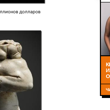
иллионов долларов
К
И
О
Ч