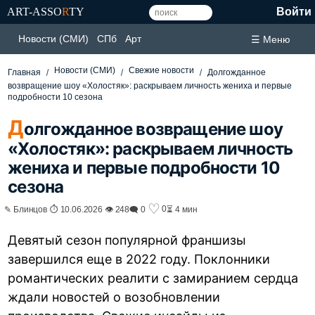
ART-ASSO
R
TY
Войти
Новости (СМИ)
СПб
Арт
☰ Меню
Новости (СМИ)
Свежие новости
Главная
Долгожданное
возвращение шоу «Холостяк»: раскрываем личность жениха и первые
подробности 10 сезона
Д
олгожданное возвращение шоу
«Холостяк»: раскрываем личность
жениха и первые подробности 10
сезона
♡
0
✎ Блинцов ⏱ 10.06.2026 👁 248
🗨 0
⏳ 4 мин
Девятый сезон популярной франшизы
завершился еще в 2022 году. Поклонники
романтических реалити с замиранием сердца
ждали новостей о возобновлении