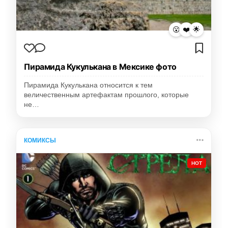
😮
❤️
🌟
Пирамида Кукулькана в Мексике фото
Пирамида Кукулькана относится к тем
величественным артефактам прошлого, которые
не…
КОМИКСЫ
HOT