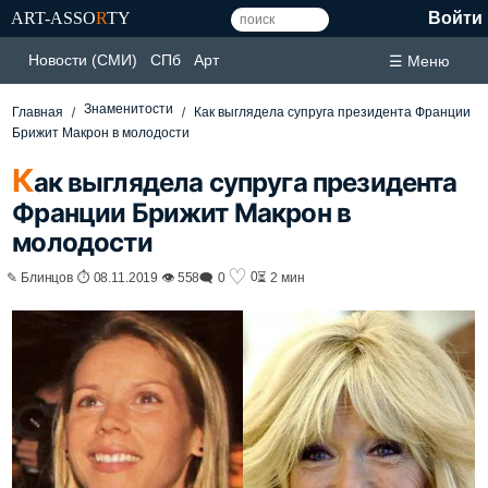
ART-ASSO
R
TY
Войти
Новости (СМИ)
СПб
Арт
☰ Меню
Знаменитости
Главная
Как выглядела супруга президента Франции
Брижит Макрон в молодости
К
ак выглядела супруга президента
Франции Брижит Макрон в
молодости
♡
0
✎ Блинцов ⏱ 08.11.2019 👁 558
🗨 0
⏳ 2 мин