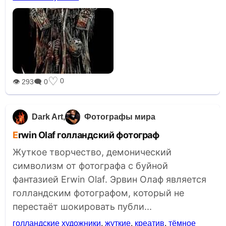
♡
0
👁 293
🗨 0
Dark Art
Фотографы мира
Erwin Olaf голландский фотограф
Жуткое творчество, демонический
символизм от фотографа с буйной
фантазией Erwin Olaf. Эрвин Олаф является
голландским фотографом, который не
перестаёт шокировать публи...
голландские художники
,
жуткие
,
креатив
,
тёмное