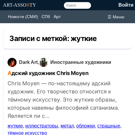
ART-ASSO
R
TY
Войти
Новости (СМИ)
СПб
Арт
☰ Меню
Записи с меткой:
жуткие
Dark Art
Иностранные художники
Адский художник Chris Moyen
Chris Moyen — по-настоящему адский
художник. Его творчество относится к
тёмному искусству. Это жуткие образы,
которые навеяны философией сатанизма.
Является ли с...
жуткие
,
иллюстраторы
,
метал
,
обложки
,
страшные
,
тёмное искусство