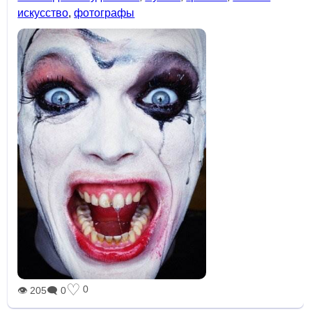
искусство
,
фотографы
♡
0
👁 205
🗨 0