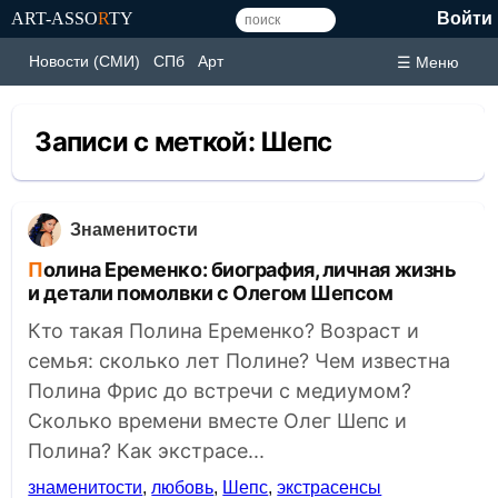
ART-ASSO
R
TY
Войти
Новости (СМИ)
СПб
Арт
☰ Меню
Записи с меткой:
Шепс
Знаменитости
Полина Еременко: биография, личная жизнь
и детали помолвки с Олегом Шепсом
Кто такая Полина Еременко? Возраст и
семья: сколько лет Полине? Чем известна
Полина Фрис до встречи с медиумом?
Сколько времени вместе Олег Шепс и
Полина? Как экстрасе...
знаменитости
,
любовь
,
Шепс
,
экстрасенсы