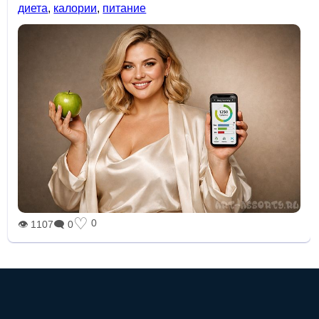
диета
,
калории
,
питание
♡
0
👁 1107
🗨 0