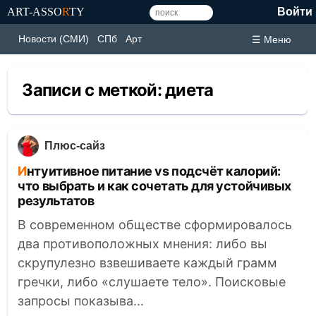
ART-ASSO
R
TY
Войти
Новости (СМИ)
СПб
Арт
☰ Меню
Записи с меткой:
диета
Плюс-сайз
Интуитивное питание vs подсчёт калорий:
что выбрать и как сочетать для устойчивых
результатов
В современном обществе сформировалось
два противоположных мнения: либо вы
скрупулезно взвешиваете каждый грамм
гречки, либо «слушаете тело». Поисковые
запросы показыва...