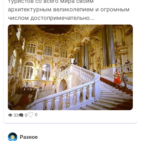
туристов со всего мира своим
архитектурным великолепием и огромным
числом достопримечательно...
♡
0
👁 33
🗨 0
Разное