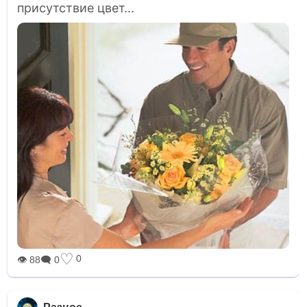
присутствие цвет...
♡
0
👁 88
🗨 0