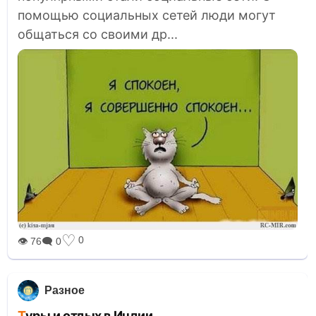
помощью социальных сетей люди могут
общаться со своими др...
♡
0
👁 76
🗨 0
Разное
Туры и отдых в Индии