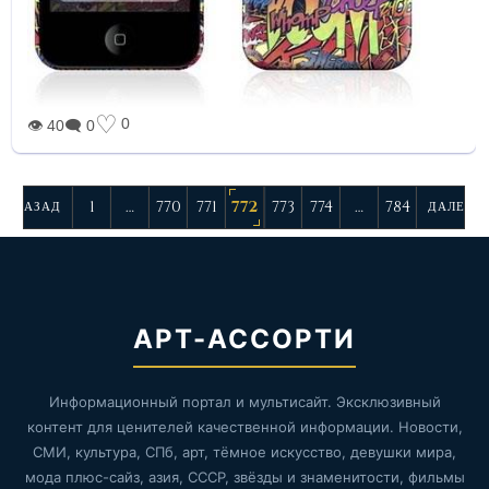
♡
0
👁 40
🗨 0
1
…
770
771
772
773
774
…
784
НАЗАД
ДАЛЕЕ
АРТ-АССОРТИ
Информационный портал и мультисайт. Эксклюзивный
контент для ценителей качественной информации. Новости,
СМИ, культура, СПб, арт, тёмное искусство, девушки мира,
мода плюс-сайз, азия, СССР, звёзды и знаменитости, фильмы