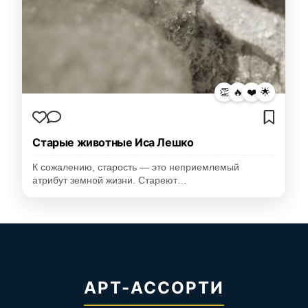
👏
🔥
❤️
🌟
Старые животные Иса Лешко
К сожалению, старость — это неприемлемый
атрибут земной жизни. Стареют…
АРТ-АССОРТИ