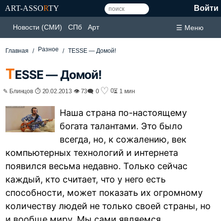
ART-ASSO
R
TY
Войти
Новости (СМИ)
СПб
Арт
☰ Меню
Разное
Главная
TESSE — Домой!
T
ESSE — Домой!
♡
0
✎ Блинцов ⏱ 20.02.2013 👁 73
🗨 0
⏳ 1 мин
Наша страна по-настоящему
богата талантами. Это было
всегда, но, к сожалению, век
компьютерных технологий и интернета
появился весьма недавно. Только сейчас
каждый, кто считает, что у него есть
способности, может показать их огромному
количеству людей не только своей страны, но
и вообще миру. Мы сами являемся