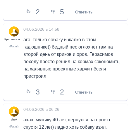
2
5
👍
👎
Ответить
04.06.2026 в 14:58
ага, только собаку и жалко в этом
Красотка из Химок
гадюшнике)) бедный пес оглохнет там на
(Гость)
второй день от криков и оров. Герасимов
походу просто решил на кормах сэкономить,
на халявные проектные харчи пёселя
пристроил
3
2
👍
👎
Ответить
04.06.2026 в 06:26
ахах, мужику 40 лет, вернулся на проект
shok
спустя 12 лет) ладно хоть собаку взял,
(Гость)