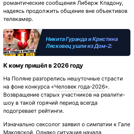
романтические сообщения Либерж Кпадону,
надеясь продолжить общение вне объективов
телекамер.
Никита Гуранда и Кристина
Лясковец ушли из Дом-2:
причины и вернутся ли назад
К кому пришёл в 2026 году
На Поляне разгорелись нешуточные страсти
на фоне конкурса «
Человек года-2026
».
Возвращение старых участников на реалити-
шоу в такой горячий период всегда
подогревает рейтинги.
Изначально сексолог заявил о симпатии к Гале
Маковской. Однако ситуация начала