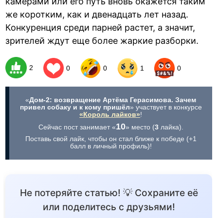
камерами или его путь вновь окажется таким
же коротким, как и двенадцать лет назад.
Конкуренция среди парней растет, а значит,
зрителей ждут еще более жаркие разборки.
2
0
0
1
0
«
Дом-2: возвращение Артёма Герасимова. Зачем
привел собаку и к кому пришёл
» участвует в конкурсе
«Король лайков»
!
10
Сейчас пост занимает «
» место (
3
лайка).
Поставь свой лайк, чтобы он стал ближе к победе (+1
балл в личный профиль)!
Не потеряйте статью! 💡 Сохраните её
или поделитесь с друзьями!