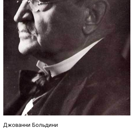
Джованни Больдини