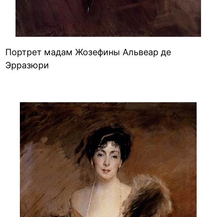
Портрет мадам Жозефины Альвеар де
Эрразюри