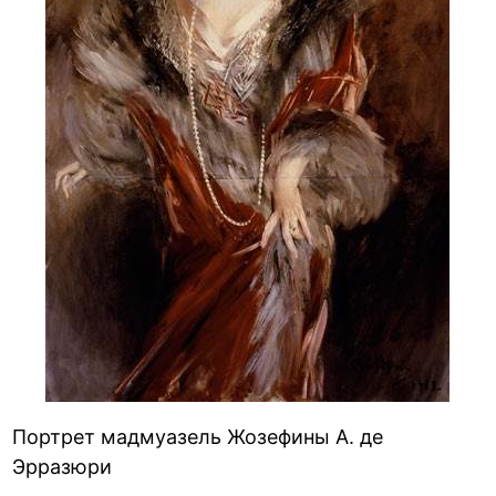
Портрет мадмуазель Жозефины А. де
Эрразюри