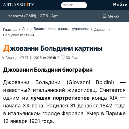
ART-ASSO
R
TY
Войти
Новости (СМИ)
СПб
Арт
☰ Меню
Арт
Великие иностранные художники
Главная
Джованни
Больдини картины
Д
жованни Больдини картины
♡
0
✎ Блинцов ⏱ 27.11.2015 👁 296
🗨 0
⏳ 2 мин
Джованни Больдини биография
Джованни Больдини (Giovanni Boldini) —
известный итальянский живописец. Считается
одним из
лучших портретистов
конца XIX —
начала XX века. Родился 31 декабря 1842 года
в итальянском городе Феррара. Умер в Париже
12 января 1931 года.