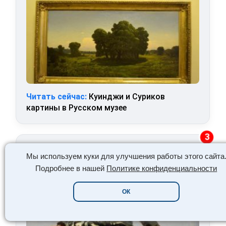
Читать сейчас:
Куинджи и Суриков
картины в Русском музее
3
И
ИСТОРИИ СОЗДАНИЯ КАРТИН
7 лет назад
Мы используем куки для улучшения работы этого сайта
Подробнее в нашей
Политике конфиденциальности
ОК