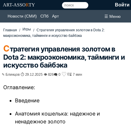
ART-ASSO
R
TY
Войти
Новости (СМИ)
СПб
Арт
☰ Меню
Игры
Главная
Стратегия управления золотом в Dota 2:
макроэкономика, тайминги и искусство байбэка
С
тратегия управления золотом в
Dota 2: макроэкономика, тайминги и
искусство байбэка
♡
0
✎ Блинцов ⏱ 29.12.2025 👁 826
🗨 0
⏳ 7 мин
Оглавление:
Введение
Анатомия кошелька: надежное и
ненадежное золото