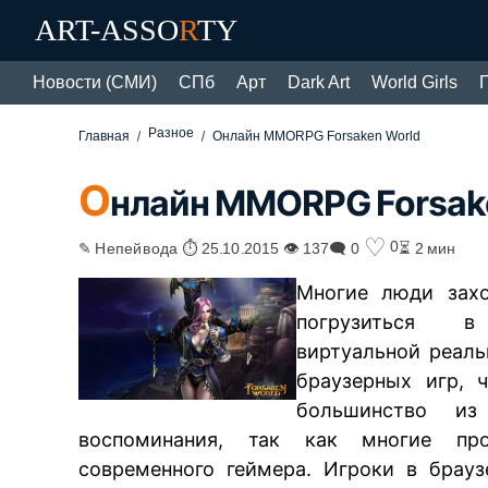
ART-ASSO
R
TY
Новости (СМИ)
СПб
Арт
Dark Art
World Girls
Разное
Главная
Онлайн MMORPG Forsaken World
О
нлайн MMORPG Forsak
♡
0
✎ Непейвода ⏱ 25.10.2015 👁 137
🗨 0
⏳ 2 мин
Многие люди захо
погрузиться в
виртуальной реаль
браузерных игр, 
большинство из
воспоминания, так как многие про
современного геймера. Игроки в брау