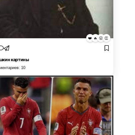
❤️
🔥
😮
👏
кин картины
ментариев:
10