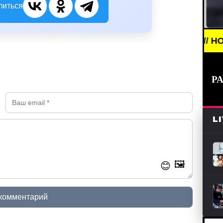
литься
REAKING NEWS /// НОВОСТИ (СМИ) /// НОВОСТИ СП
Р
L
🖼️
😊
 комментарий