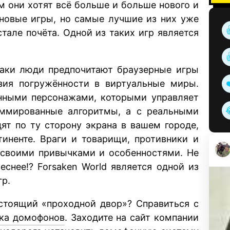
 они хотят всё больше и больше нового и
 новые игры, но самые лучшие из них уже
тале почёта. Одной из таких игр является
-таки люди предпочитают браузерные игры
зия погружённости в виртуальные миры.
анными персонажами, которыми управляет
аммированные алгоритмы, а с реальными
дят по ту сторону экрана в вашем городе,
тиненте. Враги и товарищи, противники и
 своими привычками и особенностями. Не
реснее!? Forsaken World является одной из
гр.
астоящий «проходной двор»? Справиться с
вка домофонов
. Заходите на сайт компании