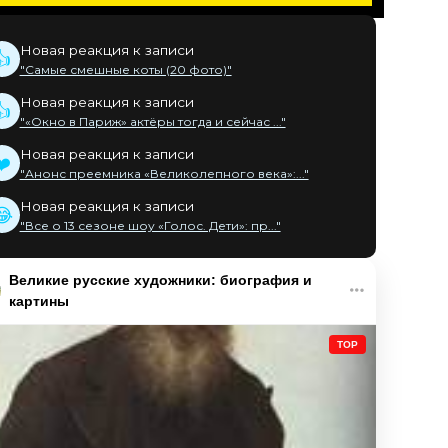
Новая реакция к записи
👍
"Самые смешные коты (20 фото)"
Новая реакция к записи
👍
"«Окно в Париж» актёры тогда и сейчас ..."
Новая реакция к записи
❤️
"Анонс преемника «Великолепного века»:..."
Новая реакция к записи
😂
"Все о 13 сезоне шоу «Голос. Дети»: пр..."
Великие русские художники: биография и
картины
TOP