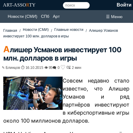
ART-ASSO
R
TY
Войти
Новости (СМИ)
СПб
Арт
☰ Меню
Новости (СМИ)
Главные новости
Главная
Алишер Усманов
инвестирует 100 млн. долларов в игры
А
лишер Усманов инвестирует 100
млн. долларов в игры
♡
0
✎ Блинцов ⏱ 16.10.2015 👁 95
🗨 0
⏳ 2 мин
Совсем недавно стало
известно, что Алишер
Усманов и ряд
партнёров инвестируют
в киберспортивные игры
около 100 миллионов долларов.