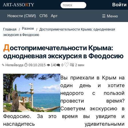
ART-ASSO
R
TY
Войти
Новости (СМИ)
СПб
Арт
☰ Меню
Разное
Главная
Достопримечательности Крыма: однодневная
экскурсия в Феодосию
Д
остопримечательности Крыма:
однодневная экскурсия в Феодосию
♡
0
✎ Непейвода ⏱ 09.10.2015 👁 140
🗨 0
⏳ 2 мин
Вы приехали в Крым на
один день и хотите
недорого с пользой
провести время?
Советуем экскурсию в
Феодосию. За это время вы увидите и
насладитесь удивительными