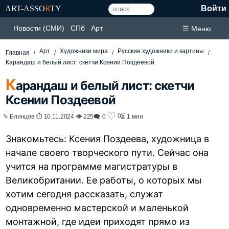
ART-ASSO
R
TY
Войти
Новости (СМИ)
СПб
Арт
☰ Меню
Арт
Художники мира
Русские художники и картины
Главная
Карандаш и белый лист: скетчи Ксении Поздеевой
К
арандаш и белый лист: скетчи
Ксении Поздеевой
♡
0
✎ Блинцов ⏱ 10.11.2024 👁 225
🗨 0
⏳ 1 мин
Знакомьтесь: Ксения Поздеева, художница в
начале своего творческого пути. Сейчас она
учится на программе магистратуры в
Великобритании. Ее работы, о которых мы
хотим сегодня рассказать, служат
одновременно мастерской и маленькой
монтажной, где идеи приходят прямо из