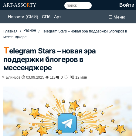
ART-ASSO
R
TY
Войти
Новости (СМИ)
СПб
Арт
☰ Меню
Разное
Главная
Telegram Stars – новая эра поддержки блогеров в
мессенджере
T
elegram Stars – новая эра
поддержки блогеров в
мессенджере
♡
0
✎ Блинцов ⏱ 03.09.2025 👁 113
🗨 0
⏳ 12 мин