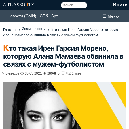
ART-ASSO
R
TY
Войти
Новости (СМИ)
СПб
Арт
☰ Меню
Знаменитости
Главная
Кто такая Ирен Гарсия Морено, которую
Алана Мамаева обвинила в связях с мужем-футболистом
К
то такая Ирен Гарсия Морено,
которую Алана Мамаева обвинила в
связях с мужем-футболистом
♡
0
✎ Блинцов ⏱ 05.03.2021 👁 289
🗨 0
⏳ 1 мин