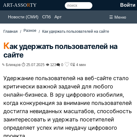
ART-ASSO
R
TY
Войти
Новости (СМИ)
СПб
Арт
☰ Меню
Разное
Главная
Как удержать пользователей на сайте
К
ак удержать пользователей на
сайте
♡
0
✎ Блинцов ⏱ 25.07.2025 👁 123
🗨 0
⏳ 4 мин
Удержание пользователей на веб-сайте стало
критически важной задачей для любого
онлайн-бизнеса. В эру цифрового изобилия,
когда конкуренция за внимание пользователей
достигла невиданных масштабов, способность
заинтересовать и удержать посетителей
определяет успех или неудачу цифрового
проекта.