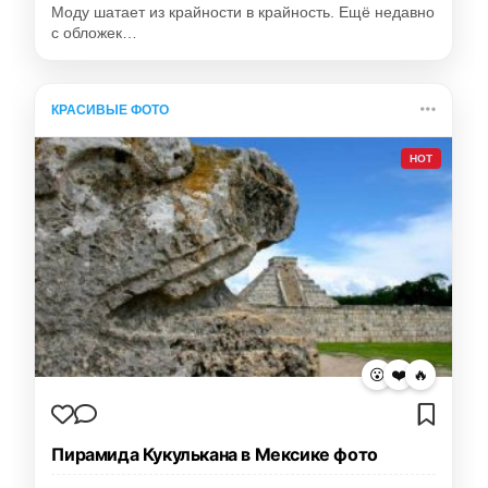
Моду шатает из крайности в крайность. Ещё недавно
с обложек…
КРАСИВЫЕ ФОТО
HOT
😮
❤️
🔥
Пирамида Кукулькана в Мексике фото