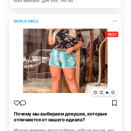
Mart Biemans. Для того, что бы…
WORLD GIRLS
BEST
😍
👏
🔥
😮
Почему мы выбираем девушек, которые
отличаются от нашего идеала?
Многие мужчины могут поймать себя на мысли, что