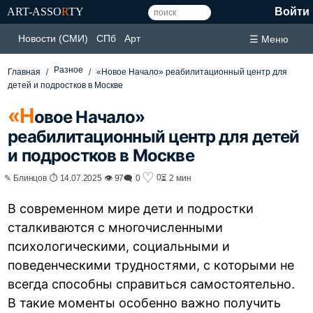
ART-ASSO
R
TY
Войти
Новости (СМИ)
СПб
Арт
☰ Меню
Разное
Главная
«Новое Начало» реабилитационный центр для
детей и подростков в Москве
«Н
овое Начало»
реабилитационный центр для детей
и подростков в Москве
♡
0
✎ Блинцов ⏱ 14.07.2025 👁 97
🗨 0
⏳ 2 мин
В современном мире дети и подростки
сталкиваются с многочисленными
психологическими, социальными и
поведенческими трудностями, с которыми не
всегда способны справиться самостоятельно.
В такие моменты особенно важно получить