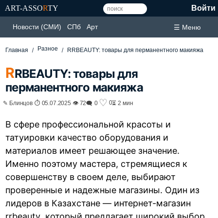
ART-ASSO
R
TY
Войти
Новости (СМИ)
СПб
Арт
☰ Меню
Разное
Главная
RRBEAUTY: товары для перманентного макияжа
R
RBEAUTY: товары для
перманентного макияжа
♡
0
✎ Блинцов ⏱ 05.07.2025 👁 72
🗨 0
⏳ 2 мин
В сфере профессиональной красоты и
татуировки качество оборудования и
материалов имеет решающее значение.
Именно поэтому мастера, стремящиеся к
совершенству в своем деле, выбирают
проверенные и надежные магазины. Один из
лидеров в Казахстане — интернет-магазин
rrbeauty
, который предлагает широкий выбор