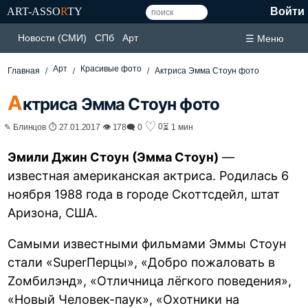
ART-ASSO
R
TY
Войти
Новости (СМИ)
СПб
Арт
☰ Меню
Арт
Красивые фото
Главная
Актриса Эмма Стоун фото
А
ктриса Эмма Стоун фото
♡
0
✎ Блинцов ⏱ 27.01.2017 👁 178
🗨 0
⏳ 1 мин
Эмили Джин Стоун (Эмма Стоун)
—
известная американская актриса. Родилась 6
ноября 1988 года в городе Скоттсдейл, штат
Аризона, США.
Самыми известными фильмами Эммы Стоун
стали «SuperПерцы», «Добро пожаловать в
Zомбилэнд», «Отличница лёгкого поведения»,
«Новый Человек-паук», «Охотники на