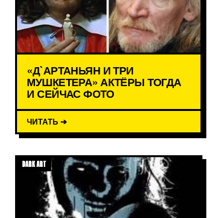
«Д`АРТАНЬЯН И ТРИ
МУШКЕТЕРА» АКТЁРЫ ТОГДА
И СЕЙЧАС ФОТО
ЧИТАТЬ ➔
DARK ART