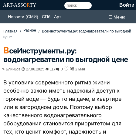
ART-ASSO
R
TY
Войти
Новости (СМИ)
СПб
Арт
☰ Меню
Разное
Главная
ВсеИнструменты.ру: водонагреватели по выгодной
цене
В
сеИнструменты.ру:
водонагреватели по выгодной цене
♡
0
✎ Блинцов ⏱ 27.06.2025 👁 117
🗨 0
⏳ 2 мин
В условиях современного ритма жизни
особенно важно иметь надежный доступ к
горячей воде — будь то на даче, в квартире
или в загородном доме. Поэтому выбор
качественного
водонагревательного
оборудования
становится приоритетом для
тех, кто ценит комфорт, надежность и