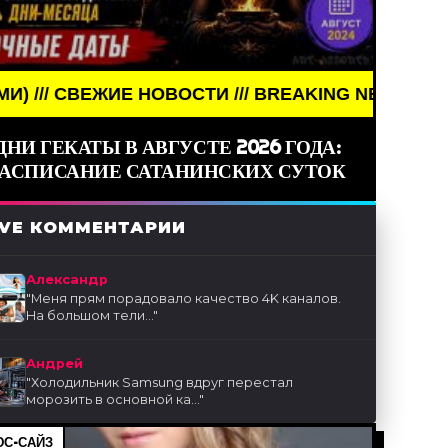
Е НОВОСТИ /// BREAKING NEWS /// НОВОСТИ (СМИ)
ДНИ ГЕКАТЫ В АВГУСТЕ 2026 ГОДА:
РАСПИСАНИЕ САТАНИНСКИХ СУТОК
IVE КОММЕНТАРИИ
Александр
"
Меня прям порадовало качество 4K каналов.
На большом тели...
"
Андрей
"
Холодильник Samsung вдруг перестал
морозить в основной ка...
"
С-САЙЗ