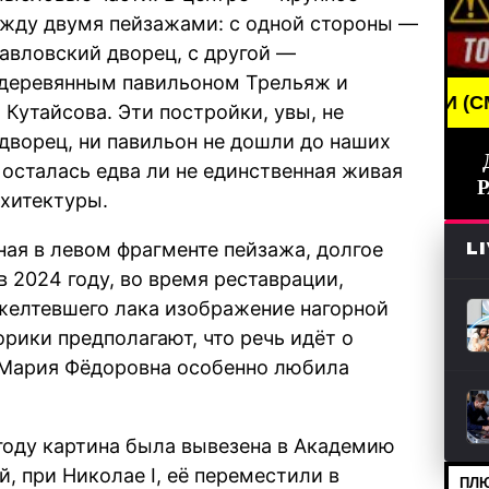
ежду двумя пейзажами: с одной стороны —
вловский дворец, с другой —
 деревянным павильоном Трельяж и
BREAKING NEWS /// НОВОСТИ (СМИ) /// СВЕЖИ
Кутайсова. Эти постройки, увы, не
дворец, ни павильон не дошли до наших
 осталась едва ли не единственная живая
рхитектуры.
ная в левом фрагменте пейзажа, долгое
L
в 2024 году, во время реставрации,
желтевшего лака изображение нагорной
ики предполагают, что речь идёт о
о Мария Фёдоровна особенно любила
 году картина была вывезена в Академию
, при Николае I, её переместили в
ПЛЮ