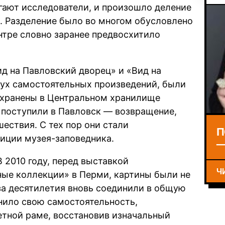
агают исследователи, и произошло деление
. Разделение было во многом обусловлено
нтре словно заранее предвосхитило
д на Павловский дворец» и «Вид на
вух самостоятельных произведений, были
сохранены в Центральном хранилище
а поступили в Павловск — возвращение,
ествия. С тех пор они стали
П
иции музея-заповедника.
—
В 2010 году, перед выставкой
Ч
ые коллекции» в Перми, картины были не
за десятилетия вновь соединили в общую
нило свою самостоятельность,
етной раме, восстановив изначальный