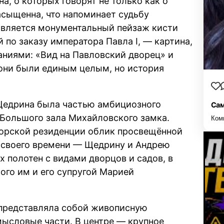
а, о которых говорят не только как о
асыщенна, что напоминает судьбу
 является монументальный пейзаж кисти
по заказу императора Павла I, — картина,
ваниями: «Вид на Павловский дворец» и
 они были единым целым, но история
а Щедрина была частью амбициозного
Сам
Большого зала Михайловского замка.
Ком
торской резиденции облик просвещённой
 своего времени — Щедрину и Андрею
полотен с видами дворцов и садов, в
ого им и его супругой Марией
 представляла собой живописную
мысловые части. В центре — крупное