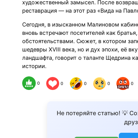
художественный замысел. После возвращ
реставрация — на этот раз «Вида на Павл
Сегодня, в изысканном Малиновом кабине
вновь встречают посетителей как братья
обстоятельствами. Сюжет, в котором зап
шедевры XVIII века, но и дух эпохи, её в
ландшафта, говорит о таланте Щедрина к
истории.
0
0
0
0
0
Не потеряйте статью! 💡 С
друз