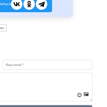
литься
ины
🖼️
😊