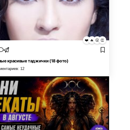
❤️
🔥
😮
👏
ые красивые таджички (18 фото)
ментариев:
12