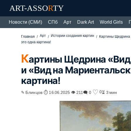
ART-ASSO
R
TY
Новости (СМИ)
СПб
Арт
Dark Art
World Girls
Арт
Истории создания картин
Главная
Картины Щедрина 
это одна картина!
К
артины Щедрина «Вид 
и «Вид на Мариентальск
картина!
♡
0
✎ Блинцов ⏱ 16.06.2025 👁 211
🗨 0
⏳ 3 мин