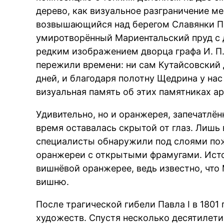
дерево, как визуальное разграничение м
возвышающийся над берегом Славянки Па
умиротворённый Мариентальский пруд с
редким изображением дворца графа И. П. 
пережили времени: ни сам Кутайсовский 
дней, и благодаря полотну Щедрина у нас
визуальная память об этих памятниках а
Удивительно, но и оранжерея, запечатлён
время оставалась скрытой от глаз. Лишь 
специалисты обнаружили под слоями по
оранжереи с открытыми фрамугами. Истор
вишнёвой оранжерее, ведь известно, чт
вишню.
После трагической гибели Павла I в 1801
художеств. Спустя несколько десятилетий