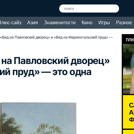
Плюс-сайз
Азия
Знаменитости
Кино
Игры
Разное
«Вид на Павловский дворец» и «Вид на Мариентальский пруд» —
ПЛЮ
на Павловский дворец»
ий пруд» — это одна
С
А
Ф