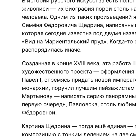
В истории русского искусства есть полотн
живописи — их биография порой столь н
человека. Одним из таких произведений
Семёна Фёдоровича Щедрина, написанный 
которая сегодня известна под двумя наз
«Вид на Мариентальский пруд». Когда-то
распорядилась иначе.
Созданная в конце XVIII века, эта работ
художественного проекта — оформления 
Павел I, стремясь придать новой импера
монархии, поручил лучшим пейзажистам
Мартынову — написать серию панорамных 
первую очередь, Павловска, столь любим
Фёдоровной.
Картина Щедрина — тогда ещё единая —
композицию с тонким делением на две с