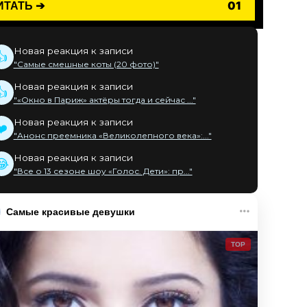
ИТАТЬ ➔
01
Новая реакция к записи
👍
"Самые смешные коты (20 фото)"
Новая реакция к записи
👍
"«Окно в Париж» актёры тогда и сейчас ..."
Новая реакция к записи
❤️
"Анонс преемника «Великолепного века»:..."
Новая реакция к записи
😂
"Все о 13 сезоне шоу «Голос. Дети»: пр..."
Самые красивые девушки
TOP