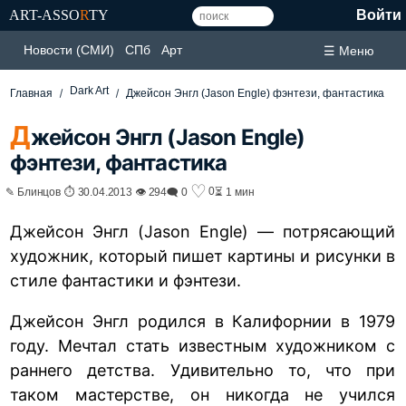
ART-ASSO
R
TY
Войти
Новости (СМИ)
СПб
Арт
☰ Меню
Dark Art
Главная
Джейсон Энгл (Jason Engle) фэнтези, фантастика
Д
жейсон Энгл (Jason Engle)
фэнтези, фантастика
♡
0
✎ Блинцов ⏱ 30.04.2013 👁 294
🗨 0
⏳ 1 мин
Джейсон Энгл (Jason Engle) — потрясающий
художник, который пишет картины и рисунки в
стиле фантастики и фэнтези.
Джейсон Энгл родился в Калифорнии в 1979
году. Мечтал стать известным художником с
раннего детства. Удивительно то, что при
таком мастерстве, он никогда не учился