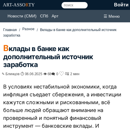
ART-ASSO
R
TY
Войти
Новости (СМИ)
СПб
Арт
☰ Меню
Разное
Главная
Вклады в банке как дополнительный источник
заработка
В
клады в банке как
дополнительный источник
заработка
♡
0
✎ Блинцов ⏱ 06.06.2025 👁 68
🗨 0
⏳ 2 мин
В условиях нестабильной экономики, когда
инфляция съедает сбережения, а инвестиции
кажутся сложными и рискованными, всё
больше людей обращают внимание на
проверенный и понятный финансовый
инструмент — банковские вклады. И