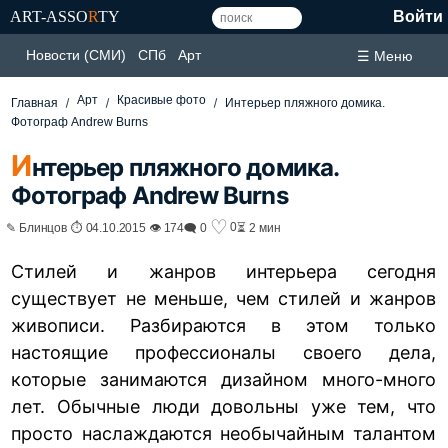
ART-ASSO
R
TY
Войти
Новости (СМИ)
СПб
Арт
☰ Меню
Арт
Красивые фото
Главная
Интерьер пляжного домика.
Фотограф Andrew Burns
И
нтерьер пляжного домика.
Фотограф Andrew Burns
♡
0
✎ Блинцов ⏱ 04.10.2015 👁 174
🗨 0
⏳ 2 мин
Стилей и жанров интерьера сегодня
существует не меньше, чем стилей и жанров
живописи. Разбираются в этом только
настоящие профессионалы своего дела,
которые занимаются дизайном много-много
лет. Обычные люди довольны уже тем, что
просто наслаждаются необычайным талантом