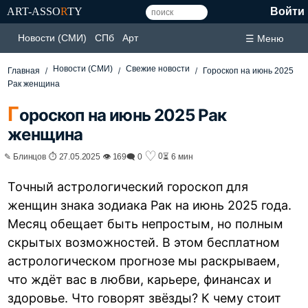
ART-ASSO
R
TY
Войти
Новости (СМИ)
СПб
Арт
☰ Меню
Новости (СМИ)
Свежие новости
Главная
Гороскоп на июнь 2025
Рак женщина
Г
ороскоп на июнь 2025 Рак
женщина
♡
0
✎ Блинцов ⏱ 27.05.2025 👁 169
🗨 0
⏳ 6 мин
Точный астрологический гороскоп для
женщин знака зодиака Рак на июнь 2025 года.
Месяц обещает быть непростым, но полным
скрытых возможностей. В этом бесплатном
астрологическом прогнозе мы раскрываем,
что ждёт вас в любви, карьере, финансах и
здоровье. Что говорят звёзды? К чему стоит