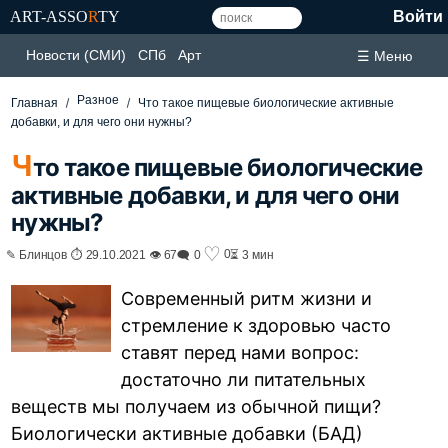
ART-ASSO
R
TY
Войти
Новости (СМИ)
СПб
Арт
☰ Меню
Разное
Главная
Что такое пищевые биологические активные
добавки, и для чего они нужны?
Ч
то такое пищевые биологические
активные добавки, и для чего они
нужны?
♡
0
✎ Блинцов ⏱ 29.10.2021 👁 67
🗨 0
⏳ 3 мин
Современный ритм жизни и
стремление к здоровью часто
ставят перед нами вопрос:
достаточно ли питательных
веществ мы получаем из обычной пищи?
Биологически активные добавки (БАД)