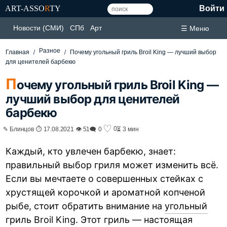
ART-ASSO
R
TY
Войти
Новости (СМИ)
СПб
Арт
☰ Меню
Разное
Главная
Почему угольный гриль Broil King — лучший выбор
для ценителей барбекю
П
очему угольный гриль Broil King —
лучший выбор для ценителей
барбекю
♡
0
✎ Блинцов ⏱ 17.08.2021 👁 51
🗨 0
⏳ 3 мин
Каждый, кто увлечен барбекю, знает:
правильный выбор гриля может изменить всё.
Если вы мечтаете о совершенных стейках с
хрустящей корочкой и ароматной копченой
рыбе, стоит обратить внимание на
угольный
гриль Broil King
. Этот гриль — настоящая