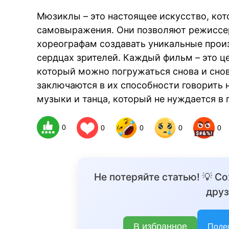
Мюзиклы – это настоящее искусство, ко
самовыражения. Они позволяют режиссер
хореографам создавать уникальные произ
сердцах зрителей. Каждый фильм – это ц
который можно погружаться снова и сно
заключаются в их способности говорить 
музыки и танца, который не нуждается в 
0
0
0
0
0
Не потеряйте статью! 💡 С
друз
В избранное
Поде