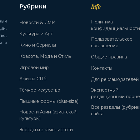
Info
Рубрики
ный
Политика
Новости & СМИ
ии.
конфиденциальност
Культура и Арт
во,
Пользовательское
ы и
Кино и Сериалы
соглашение
Красота, Мода и Стиль
Общие правила
Игровой мир
Контакты
Афиша СПб
Для рекламодателей
Тёмное искусство
Экспертный
редакционный проце
Пышные формы (plus-size)
Все разделы (рубрик
Новости Азии (азиатской
сайта
культуры)
Звёзды и знаменистоти