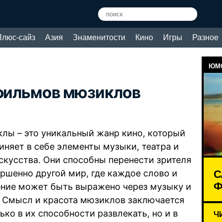
Плюс-сайз
Азия
Знаменитости
Кино
Игры
Разное
ЮМО
 фильмов мюзиклов
лы – это уникальный жанр кино, который
иняет в себе элементы музыки, театра и
скусства. Они способны перенести зрителя
С
ершенно другой мир, где каждое слово и
Ф
ние может быть выражено через музыку и
. Смысл и красота мюзиклов заключается
ько в их способности развлекать, но и в
Ч