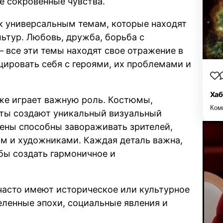
е сокровенные чувства.
к универсальным темам, которые находят
льтур. Любовь, дружба, борьба с
– все эти темы находят свое отражение в
цировать себя с героями, их проблемами и
Хаб
кже играет важную роль. Костюмы,
Ком
нты создают уникальный визуальный
цены способны завораживать зрителей,
ом и художниками. Каждая деталь важна,
бы создать гармоничное и
 часто имеют историческое или культурное
еленные эпохи, социальные явления и