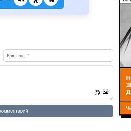
Н
З
Д
🖼️
😊
Ч
 комментарий