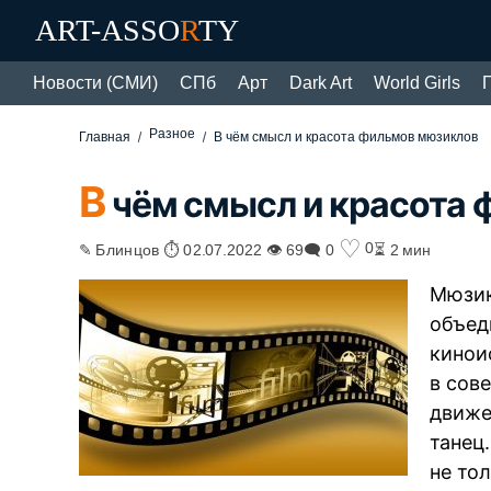
ART-ASSO
R
TY
Новости (СМИ)
СПб
Арт
Dark Art
World Girls
Разное
Главная
В чём смысл и красота фильмов мюзиклов
В
чём смысл и красота
♡
0
✎ Блинцов ⏱ 02.07.2022 👁 69
🗨 0
⏳ 2 мин
Мюзик
объед
кинои
в сов
движе
танец
не тол