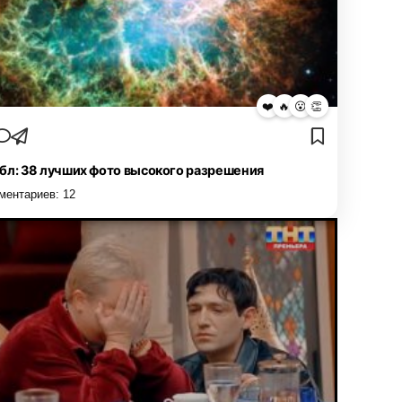
❤️
🔥
😮
👏
бл: 38 лучших фото высокого разрешения
ментариев:
12