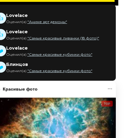
Lovelace
👍
Оценил(а)
"Аниме арт демоны"
Lovelace
👍
Оценил(а)
"Самые красивые ливанки (18 фото)"
Lovelace
❤️
Оценил(а)
"Самые красивые кубинки фото"
Блинцов
❤️
Оценил(а)
"Самые красивые кубинки фото"
Красивые фото
TOP