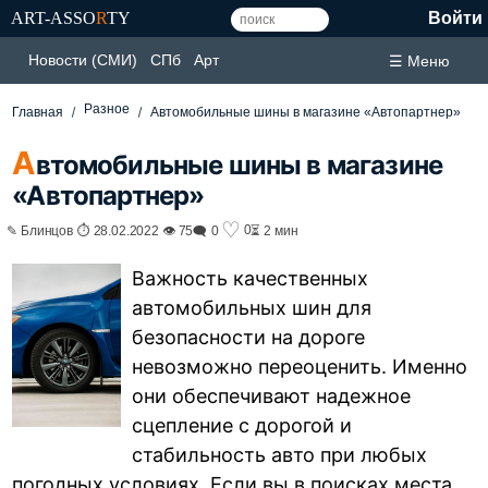
ART-ASSO
R
TY
Войти
Новости (СМИ)
СПб
Арт
☰ Меню
Разное
Главная
Автомобильные шины в магазине «Автопартнер»
А
втомобильные шины в магазине
«Автопартнер»
♡
0
✎ Блинцов ⏱ 28.02.2022 👁 75
🗨 0
⏳ 2 мин
Важность качественных
автомобильных шин для
безопасности на дороге
невозможно переоценить. Именно
они обеспечивают надежное
сцепление с дорогой и
стабильность авто при любых
погодных условиях. Если вы в поисках места,