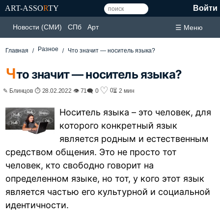
ART-ASSO
R
TY
Войти
Новости (СМИ)
СПб
Арт
☰ Меню
Разное
Главная
Что значит — носитель языка?
Ч
то значит — носитель языка?
♡
0
✎ Блинцов ⏱ 28.02.2022 👁 71
🗨 0
⏳ 2 мин
Носитель языка – это человек, для
которого конкретный язык
является родным и естественным
средством общения. Это не просто тот
человек, кто свободно говорит на
определенном языке, но тот, у кого этот язык
является частью его культурной и социальной
идентичности.