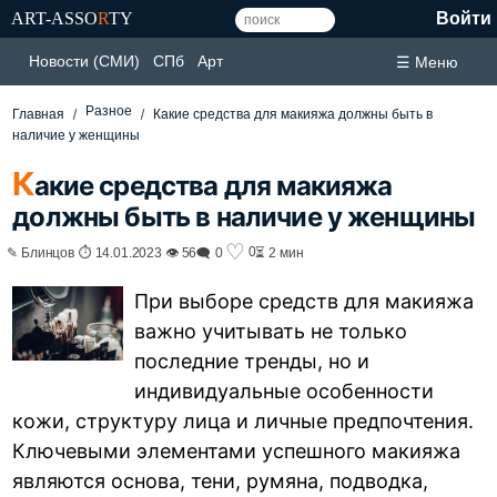
ART-ASSO
R
TY
Войти
Новости (СМИ)
СПб
Арт
☰ Меню
Разное
Главная
Какие средства для макияжа должны быть в
наличие у женщины
К
акие средства для макияжа
должны быть в наличие у женщины
♡
0
✎ Блинцов ⏱ 14.01.2023 👁 56
🗨 0
⏳ 2 мин
При выборе средств для макияжа
важно учитывать не только
последние тренды, но и
индивидуальные особенности
кожи, структуру лица и личные предпочтения.
Ключевыми элементами успешного макияжа
являются основа, тени, румяна, подводка,