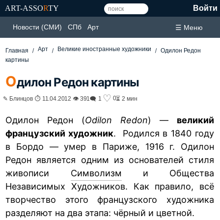
ART-ASSO
R
TY
Войти
Новости (СМИ)
СПб
Арт
☰ Меню
Арт
Великие иностранные художники
Главная
Одилон Редон
картины
О
дилон Редон картины
♡
0
✎ Блинцов ⏱ 11.04.2012 👁 391
🗨 1
⏳ 2 мин
Одилон Редон (
Odilon Redon
) —
великий
французский художник
. Родился в 1840 году
в Бордо — умер в Париже, 1916 г. Одилон
Редон является одним из основателей стиля
живописи
Символизм
и Общества
Независимых Художников. Как правило, всё
творчество этого французского художника
разделяют на два этапа: чёрный и цветной.