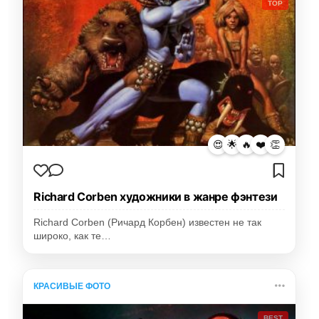
TOP
😍
🌟
🔥
❤️
👏
Richard Corben художники в жанре фэнтези
Richard Corben (Ричард Корбен) известен не так
широко, как те…
КРАСИВЫЕ ФОТО
BEST