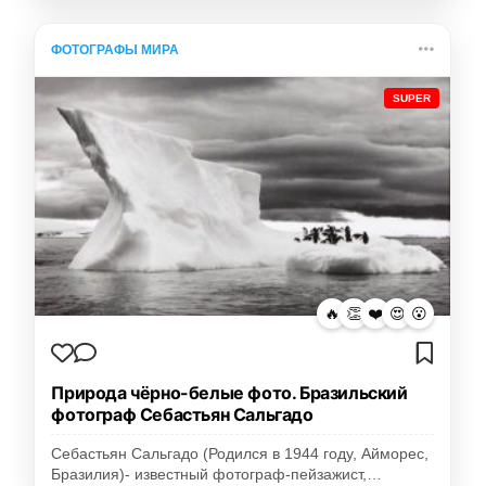
ФОТОГРАФЫ МИРА
SUPER
🔥
👏
❤️
😍
😮
Природа чёрно-белые фото. Бразильский
фотограф Себастьян Сальгадо
Себастьян Сальгадо (Родился в 1944 году, Айморес,
Бразилия)- известный фотограф-пейзажист,…