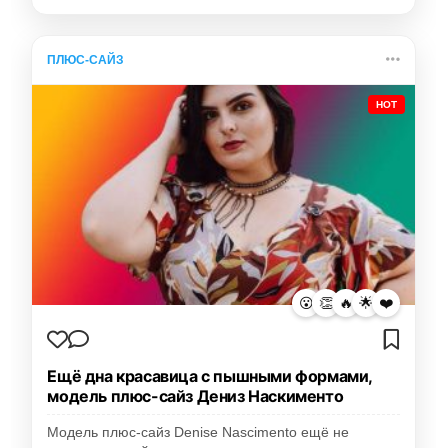
ПЛЮС-САЙЗ
HOT
😮
👏
🔥
🌟
❤️
Ещё дна красавица с пышными формами,
модель плюс-сайз Дениз Наскименто
Модель плюс-сайз Denise Nascimento ещё не