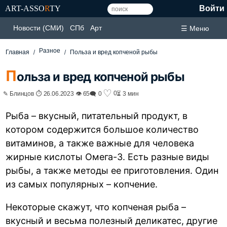
ART-ASSO
R
TY
Войти
Новости (СМИ)
СПб
Арт
☰ Меню
Разное
Главная
Польза и вред копченой рыбы
П
ольза и вред копченой рыбы
♡
0
✎ Блинцов ⏱ 26.06.2023 👁 65
🗨 0
⏳ 3 мин
Рыба – вкусный, питательный продукт, в
котором содержится большое количество
витаминов, а также важные для человека
жирные кислоты Омега-3. Есть разные виды
рыбы, а также методы ее приготовления. Один
из самых популярных – копчение.
Некоторые скажут, что копченая рыба –
вкусный и весьма полезный деликатес, другие