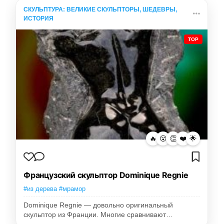
СКУЛЬПТУРА: ВЕЛИКИЕ СКУЛЬПТОРЫ, ШЕДЕВРЫ,
ИСТОРИЯ
TOP
🔥
😮
👏
❤️
🌟
Французский скульптор Dominique Regnie
#из дерева #мрамор
Dominique Regnie — довольно оригинальный
скульптор из Франции. Многие сравнивают…