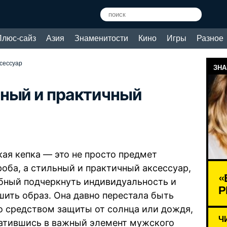
Плюс-сайз
Азия
Знаменитости
Кино
Игры
Разное
сессуар
ЗНА
ьный и практичный
ая кепка — это не просто предмет
роба, а стильный и практичный аксессуар,
«
бный подчеркнуть индивидуальность и
Р
шить образ. Она давно перестала быть
о средством защиты от солнца или дождя,
Ч
атившись в важный элемент мужского