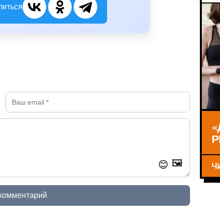
литься
«
Р
🖼️
😊
Ч
 комментарий