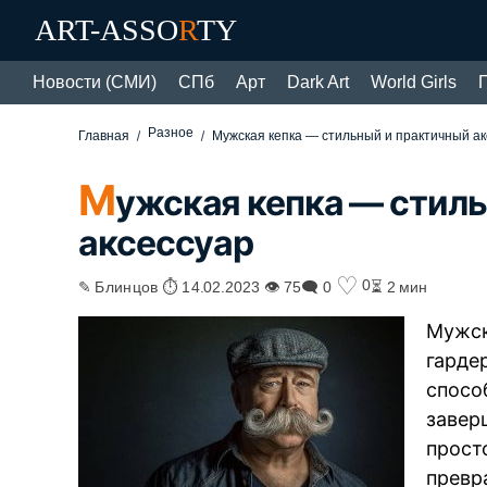
ART-ASSO
R
TY
Новости (СМИ)
СПб
Арт
Dark Art
World Girls
Разное
Главная
Мужская кепка — стильный и практичный ак
М
ужская кепка — стил
аксессуар
♡
0
✎ Блинцов ⏱ 14.02.2023 👁 75
🗨 0
⏳ 2 мин
Мужск
гарде
спосо
завер
прост
превр