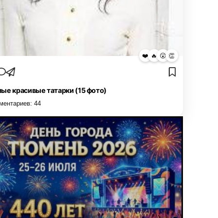
❤️
🔥
😮
👏
ые красивые татарки (15 фото)
ментариев:
44