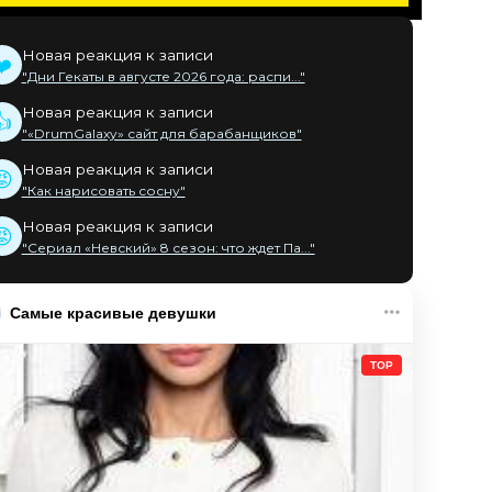
Новая реакция к записи
❤️
"Дни Гекаты в августе 2026 года: распи..."
Новая реакция к записи
👍
"«DrumGalaxy» сайт для барабанщиков"
Новая реакция к записи
😡
"Как нарисовать сосну"
Новая реакция к записи
😡
"Сериал «Невский» 8 сезон: что ждет Па..."
Самые красивые девушки
TOP