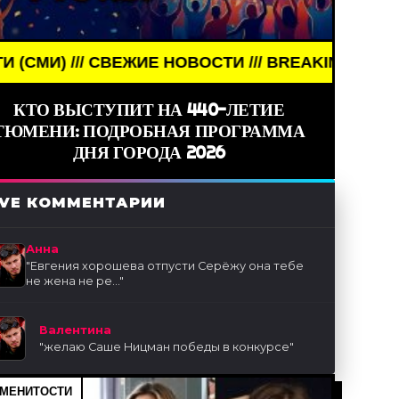
СВЕЖИЕ НОВОСТИ /// BREAKING NEWS /// НОВОСТИ
КТО ВЫСТУПИТ НА 440-ЛЕТИЕ
ТЮМЕНИ: ПОДРОБНАЯ ПРОГРАММА
ДНЯ ГОРОДА 2026
IVE КОММЕНТАРИИ
Анна
"
Евгения хорошева отпусти Серёжу она тебе
не жена не ре...
"
Валентина
"
желаю Саше Ницман победы в конкурсе
"
МЕНИТОСТИ