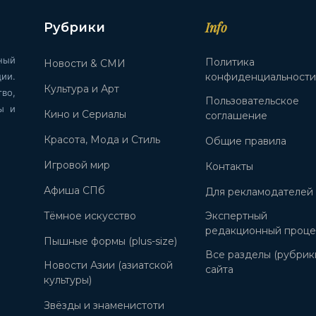
Info
Рубрики
ный
Политика
Новости & СМИ
ии.
конфиденциальност
Культура и Арт
во,
Пользовательское
ы и
Кино и Сериалы
соглашение
Красота, Мода и Стиль
Общие правила
Игровой мир
Контакты
Афиша СПб
Для рекламодателей
Тёмное искусство
Экспертный
редакционный проце
Пышные формы (plus-size)
Все разделы (рубрик
Новости Азии (азиатской
сайта
культуры)
Звёзды и знаменистоти