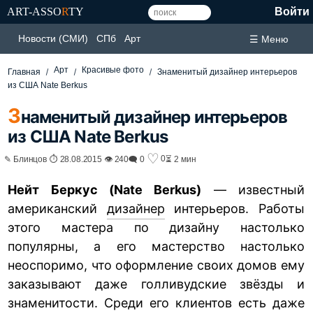
ART-ASSO
R
TY
Войти
Новости (СМИ)
СПб
Арт
☰ Меню
Арт
Красивые фото
Главная
Знаменитый дизайнер интерьеров
из США Nate Berkus
З
наменитый дизайнер интерьеров
из США Nate Berkus
♡
0
✎ Блинцов ⏱ 28.08.2015 👁 240
🗨 0
⏳ 2 мин
Нейт Беркус (Nate Berkus)
— известный
американский
дизайнер
интерьеров. Работы
этого мастера по дизайну настолько
популярны, а его мастерство настолько
неоспоримо, что оформление своих домов ему
заказывают даже голливудские звёзды и
знаменитости. Среди его клиентов есть даже