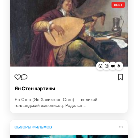
BEST
😮
😍
❤️
🌟
Ян Стен картины
Ян Стен (Ян Хавикзоон Стен) — великий
голландский живописец. Родился…
ОБЗОРЫ ФИЛЬМОВ