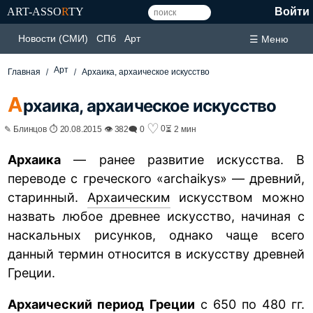
ART-ASSO
R
TY
Войти
Новости (СМИ)
СПб
Арт
☰ Меню
Арт
Главная
Архаика, архаическое искусство
А
рхаика, архаическое искусство
♡
0
✎ Блинцов ⏱ 20.08.2015 👁 382
🗨 0
⏳ 2 мин
Архаика
— ранее развитие искусства. В
переводе с греческого «archaikуs» — древний,
старинный.
Архаическим
искусством можно
назвать любое древнее искусство, начиная с
наскальных рисунков, однако чаще всего
данный термин относится в искусству древней
Греции.
Архаический период Греции
с 650 по 480 гг.