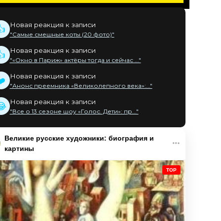
Новая реакция к записи
👍
"Самые смешные коты (20 фото)"
Новая реакция к записи
👍
"«Окно в Париж» актёры тогда и сейчас ..."
Новая реакция к записи
❤️
"Анонс преемника «Великолепного века»:..."
Новая реакция к записи
😂
"Все о 13 сезоне шоу «Голос. Дети»: пр..."
Великие русские художники: биография и
картины
TOP