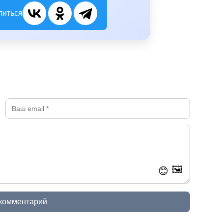
литься
🖼️
😊
 комментарий