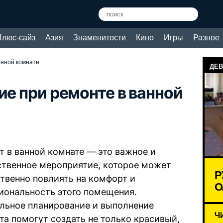
Плюс-сайз
Азия
Знаменитости
Кино
Игры
Разное
анной комнате
ДЕВ
ие при ремонте в ванной
т в ванной комнате — это важное и
ственное мероприятие, которое может
Р
твенно повлиять на комфорт и
О
иональность этого помещения.
льное планирование и выполнение
Ч
та помогут создать не только красивый,