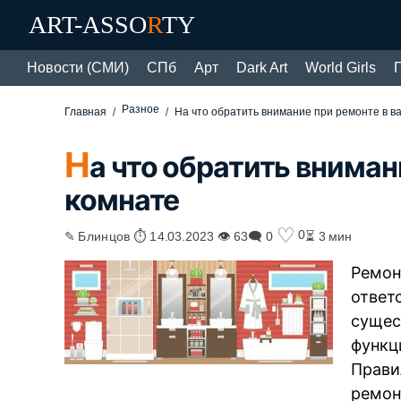
ART-ASSO
R
TY
Новости (СМИ)
СПб
Арт
Dark Art
World Girls
Разное
Главная
На что обратить внимание при ремонте в в
Н
а что обратить вниман
комнате
♡
0
✎ Блинцов ⏱ 14.03.2023 👁 63
🗨 0
⏳ 3 мин
Ремон
ответ
сущес
функц
Прави
ремон