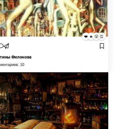
❤️
🔥
😮
👏
тины Филонова
ментариев:
10